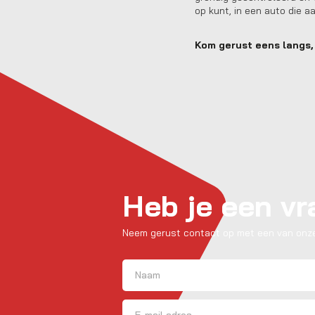
op kunt, in een auto die a
Kom gerust eens langs, 
Heb je een v
Neem gerust contact op met een van onze
Naam
(Vereist)
Voornaam
E-mailadres