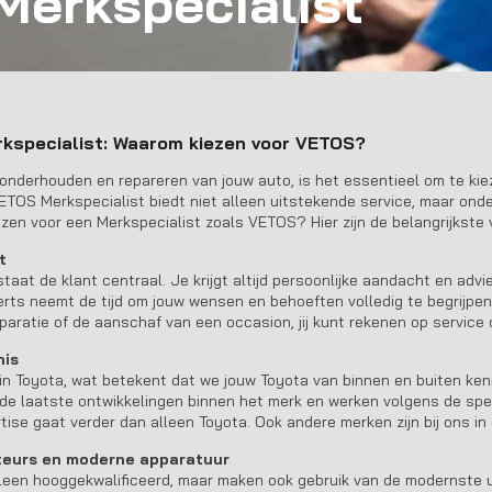
Merkspecialist
rkspecialist: Waarom kiezen voor VETOS?
nderhouden en repareren van jouw auto, is het essentieel om te kiez
 VETOS Merkspecialist biedt niet alleen uitstekende service, maar ond
zen voor een Merkspecialist zoals VETOS? Hier zijn de belangrijkste v
t
taat de klant centraal. Je krijgt altijd persoonlijke aandacht en adv
erts neemt de tijd om jouw wensen en behoeften volledig te begrijpen
paratie of de aanschaf van een occasion, jij kunt rekenen op service
nis
in Toyota, wat betekent dat we jouw Toyota van binnen en buiten ken
de laatste ontwikkelingen binnen het merk en werken volgens de speci
tise gaat verder dan alleen Toyota. Ook andere merken zijn bij ons i
teurs en moderne apparatuur
lleen hooggekwalificeerd, maar maken ook gebruik van de modernste u