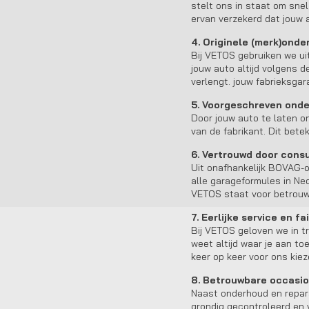
stelt ons in staat om sne
ervan verzekerd dat jouw au
4. Originele (merk)onde
Bij VETOS gebruiken we uit
jouw auto altijd volgens 
verlengt. jouw fabrieksgaran
5. Voorgeschreven ond
Door jouw auto te laten on
van de fabrikant. Dit bete
6. Vertrouwd door cons
Uit onafhankelijk BOVAG-o
alle garageformules in Ne
VETOS staat voor betrouw
7. Eerlijke service en fa
Bij VETOS geloven we in tr
weet altijd waar je aan t
keer op keer voor ons kiez
8. Betrouwbare occasi
Naast onderhoud en repar
grondig gecontroleerd en 