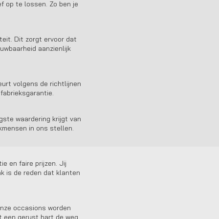
f op te lossen. Zo ben je
eit. Dit zorgt ervoor dat
uwbaarheid aanzienlijk
urt volgens de richtlijnen
 fabrieksgarantie.
ste waardering krijgt van
kmensen in ons stellen.
 en faire prijzen. Jij
k is de reden dat klanten
Onze occasions worden
t een gerust hart de weg