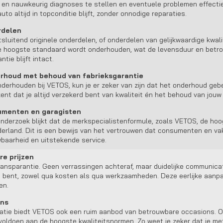
l en nauwkeurig diagnoses te stellen en eventuele problemen effectie
to altijd in topconditie blijft, zonder onnodige reparaties.
rdelen
sluitend originele onderdelen, of onderdelen van gelijkwaardige kwalit
de hoogste standaard wordt onderhouden, wat de levensduur en betro
tie blijft intact.
erhoud met behoud van fabrieksgarantie
derhouden bij VETOS, kun je er zeker van zijn dat het onderhoud gebe
kent dat je altijd verzekerd bent van kwaliteit én het behoud van jouw
umenten en garagisten
nderzoek blijkt dat de merkspecialistenformule, zoals VETOS, de hoog
derland. Dit is een bewijs van het vertrouwen dat consumenten en va
baarheid en uitstekende service.
ire prijzen
ansparantie. Geen verrassingen achteraf, maar duidelijke communicatie
oe bent, zowel qua kosten als qua werkzaamheden. Deze eerlijke aanpa
en.
ons
atie biedt VETOS ook een ruim aanbod van betrouwbare occasions. 
voldoen aan de hoogste kwaliteitsnormen. Zo weet je zeker dat je me