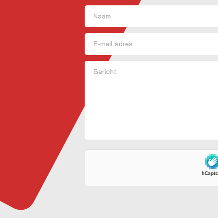
Naam
(Vereist)
Voornaam
E-mailadres
Bericht