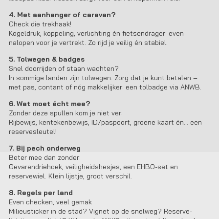
4. Met aanhanger of caravan?
Check die trekhaak!
Kogeldruk, koppeling, verlichting én fietsendrager: even
nalopen voor je vertrekt. Zo rijd je veilig én stabiel.
5. Tolwegen & badges
Snel doorrijden of staan wachten?
In sommige landen zijn tolwegen. Zorg dat je kunt betalen –
met pas, contant of nóg makkelijker: een tolbadge via ANWB.
6. Wat moet écht mee?
Zonder deze spullen kom je niet ver:
Rijbewijs, kentekenbewijs, ID/paspoort, groene kaart én… een
reservesleutel!
7. Bij pech onderweg
Beter mee dan zonder:
Gevarendriehoek, veiligheidshesjes, een EHBO-set en
reservewiel. Klein lijstje, groot verschil.
8. Regels per land
Even checken, veel gemak
Milieusticker in de stad? Vignet op de snelweg? Reserve-