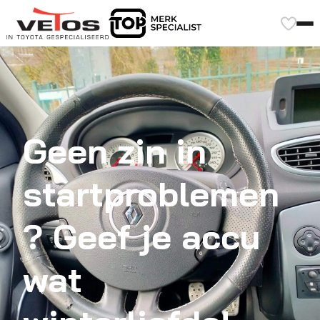
Geen zin in
startproblemen
? Geef je accu
wat